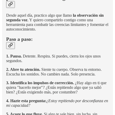
Desde aquel día, practico algo que llamo
la observación sin
segunda voz
. Y quiero compartirlo contigo como una
herramienta para combatir las creencias limitantes y fomentar el
autoconocimiento.
Paso a paso:
1. Pausa.
Detente. Respira. Si puedes, cierra los ojos unos
segundos.
2. Abre tu atención.
Siente tu cuerpo. Observa tu entorno.
Escucha los sonidos. No cambies nada. Solo presencia.
3. Identifica los impulsos de corrección.
¿Hay algo en ti que
quiera "hacerlo mejor"? ¿Estás repitiendo algo que ya salió
bien? ¿Estás exigiendo más, por costumbre?
4. Hazte esta pregunta:
¿Estoy repitiendo por desconfianza en
mi capacidad?
5. Acoge lo que fluye.
Si algo te sale bien, sin lucha, sin