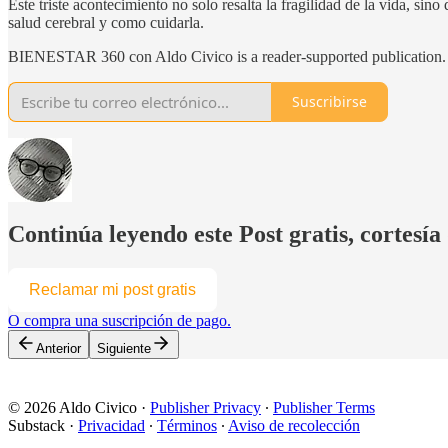
Este triste acontecimiento no solo resalta la fragilidad de la vida, sin
salud cerebral y como cuidarla.
BIENESTAR 360 con Aldo Civico is a reader-supported publication. T
Suscribirse
Continúa leyendo este Post gratis, cortesía
Reclamar mi post gratis
O compra una suscripción de pago.
Anterior
Siguiente
© 2026 Aldo Civico
·
Publisher Privacy
∙
Publisher Terms
Substack
·
Privacidad
∙
Términos
∙
Aviso de recolección