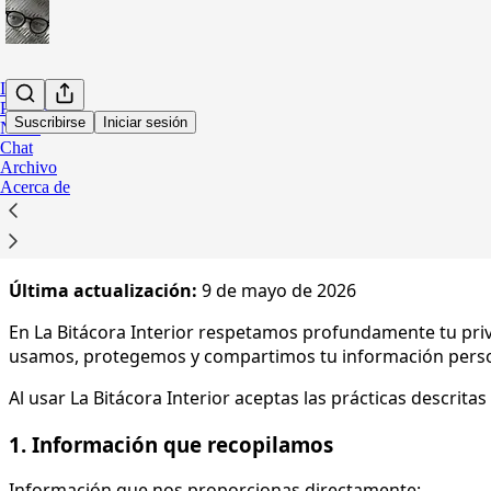
Inicio
Podcast
Suscribirse
Iniciar sesión
Notes
Chat
Archivo
Aceptas la política de privacidad que se muestra a continu
Acerca de
Política de Privacidad de La
Última actualización:
9 de mayo de 2026
En La Bitácora Interior respetamos profundamente tu priva
usamos, protegemos y compartimos tu información personal
Al usar La Bitácora Interior aceptas las prácticas descritas 
1. Información que recopilamos
Información que nos proporcionas directamente: