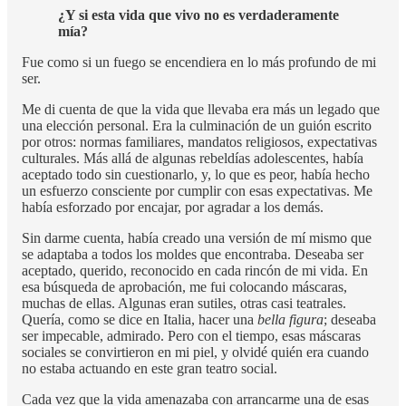
¿Y si esta vida que vivo no es verdaderamente
mía?
Fue como si un fuego se encendiera en lo más profundo de mi
ser.
Me di cuenta de que la vida que llevaba era más un legado que
una elección personal. Era la culminación de un guión escrito
por otros: normas familiares, mandatos religiosos, expectativas
culturales. Más allá de algunas rebeldías adolescentes, había
aceptado todo sin cuestionarlo, y, lo que es peor, había hecho
un esfuerzo consciente por cumplir con esas expectativas. Me
había esforzado por encajar, por agradar a los demás.
Sin darme cuenta, había creado una versión de mí mismo que
se adaptaba a todos los moldes que encontraba. Deseaba ser
aceptado, querido, reconocido en cada rincón de mi vida. En
esa búsqueda de aprobación, me fui colocando máscaras,
muchas de ellas. Algunas eran sutiles, otras casi teatrales.
Quería, como se dice en Italia, hacer una
bella figura
; deseaba
ser impecable, admirado. Pero con el tiempo, esas máscaras
sociales se convirtieron en mi piel, y olvidé quién era cuando
no estaba actuando en este gran teatro social.
Cada vez que la vida amenazaba con arrancarme una de esas