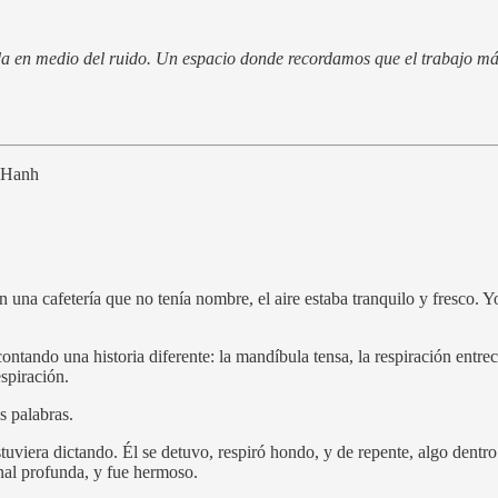
a en medio del ruido. Un espacio donde recordamos que el trabajo más
t Hanh
una cafetería que no tenía nombre, el aire estaba tranquilo y fresco. Yo 
ntando una historia diferente: la mandíbula tensa, la respiración entre
spiración.
s palabras.
iera dictando. Él se detuvo, respiró hondo, y de repente, algo dentro de
nal profunda, y fue hermoso.