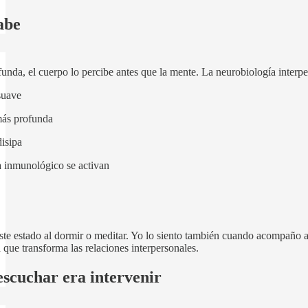
abe
funda, el cuerpo lo percibe antes que la mente. La neurobiología inter
suave
más profunda
disipa
a inmunológico se activan
te estado al dormir o meditar. Yo lo siento también cuando acompaño a
 que transforma las relaciones interpersonales.
scuchar era intervenir